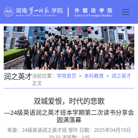
润之英才
当前位置：
学院首页
本科教育
润之英才
正文
双城爱恨，时代的悲歌
—24级英语润之英才班本学期第二次读书分享会
圆满落幕
来源：24级英语润之英才班 邹玲 日期：2025年04月10日
20:33 浏览数：
145