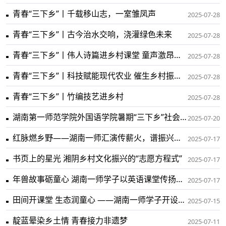
青春“三下乡”丨千载移山志，一室雏凤声
2025-07-28
青春“三下乡”丨古今治水交响，浇灌绿色未来
2025-07-28
青春“三下乡”丨伟人诗篇进乡村课堂 童声激昂诵壮志豪情
2025-07-28
青春“三下乡”丨科技赋能现代农业 催生乡村振兴新动能
2025-07-28
青春“三下乡”丨竹编技艺进乡村
2025-07-28
湖南第一师范学院外国语学院暑期“三下乡”社会实践活动座谈会举行
2025-07-20
红脉燃乡野——湖南一师汇演传薪火，谱振兴新篇
2025-07-17
书页上的星光 湘阴乡村文化振兴的“志愿方程式”
2025-07-17
年兽故事砺童心 湖南一师学子以英语课堂传扬年俗文化
2025-07-17
田间开课堂 生态润童心 ——湖南一师学子开设农田生态课
2025-07-15
靛蓝晕染乡土情 青春接力非遗梦
2025-07-11